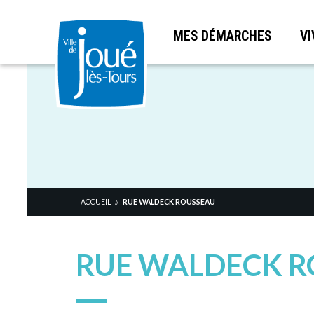
MES DÉMARCHES
VI
Aller
au
contenu
principal
ACCUEIL
RUE WALDECK ROUSSEAU
//
RUE WALDECK 