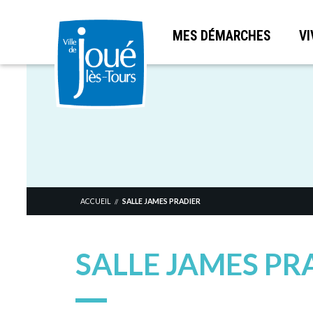
MES DÉMARCHES
VI
Aller
au
contenu
principal
ACCUEIL
SALLE JAMES PRADIER
//
SALLE JAMES PR