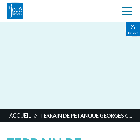
s
Aller
au
contenu
EN 1 CLIC
principal
ACCUEIL
TERRAIN DE PÉTANQUE GEORGES CARPENTIER
//