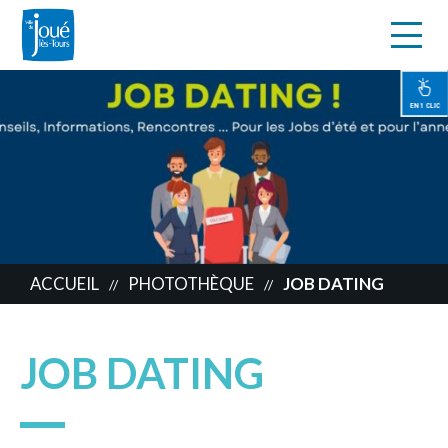
s
Aller
au
contenu
EN 1 CLIC
principal
ACCUEIL
PHOTOTHÈQUE
JOB DATING
//
//
JOB DATING