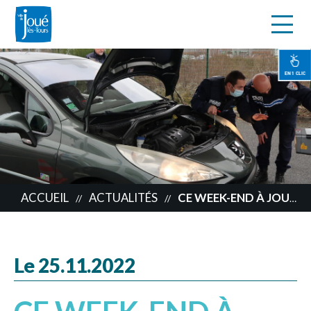
s
Aller
au
contenu
EN 1 CLIC
principal
ACCUEIL
ACTUALITÉS
CE WEEK-END À JOUÉ, LE PROGRAMME !
//
//
Le 25.11.2022