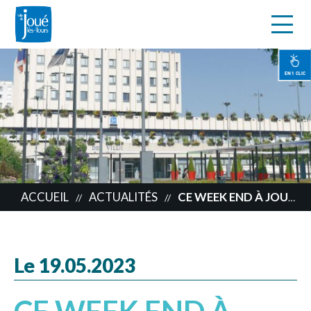
s
Aller
au
contenu
EN 1 CLIC
principal
ACCUEIL
ACTUALITÉS
CE WEEK END À JOUÉ LÈS TOURS
//
//
Le 19.05.2023