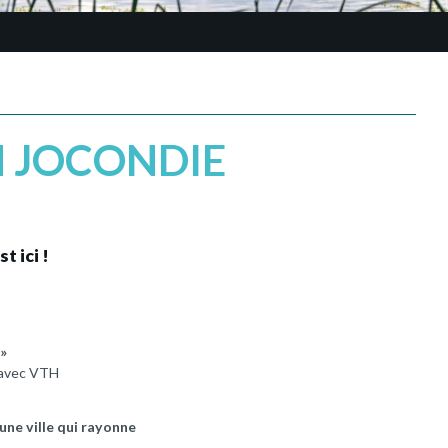
N JOCONDIE
 ici !
 »
t avec VTH
une ville qui rayonne