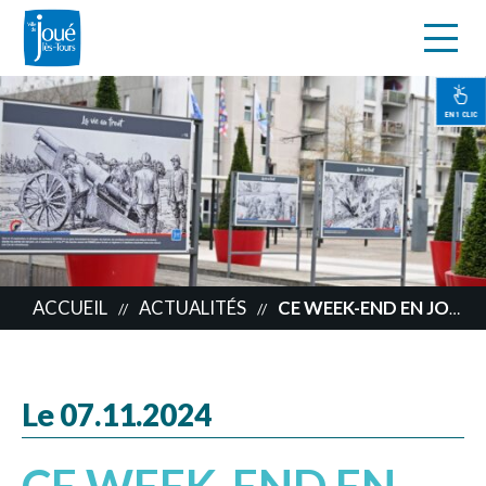
s
Aller
au
contenu
EN 1 CLIC
principal
ACCUEIL
ACTUALITÉS
CE WEEK-END EN JOCONDIE
//
//
Le 07.11.2024