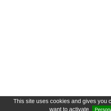
This site uses cookies and gives you 
want to activate
Persona