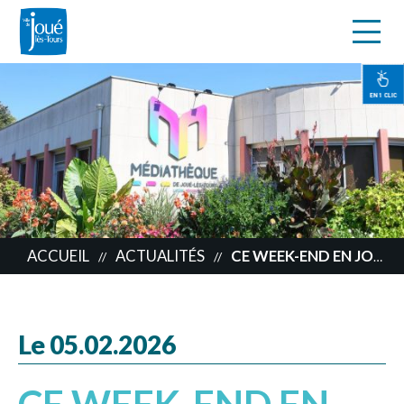
s
Aller
au
contenu
EN 1 CLIC
principal
ACCUEIL
ACTUALITÉS
CE WEEK-END EN JOCONDIE
//
//
Le 05.02.2026