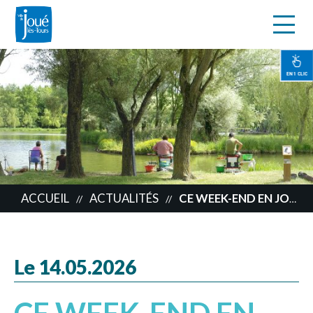
s
Aller
au
contenu
EN 1 CLIC
principal
ACCUEIL
ACTUALITÉS
CE WEEK-END EN JOCONDIE
//
//
Le 14.05.2026