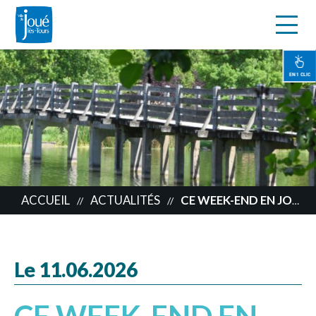
s
Aller
au
contenu
EN 1 CLIC
principal
ACCUEIL
ACTUALITÉS
CE WEEK-END EN JOCONDIE
//
//
Le 11.06.2026