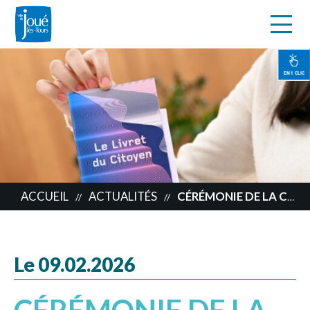
s
Aller
au
contenu
EN 1 CLIC
principal
ACCUEIL
ACTUALITÉS
CÉRÉMONIE DE LA CITOYENNETÉ, BIENVENUE AUX NOUVEAUX ÉLECTEURS JOCONDIENS !
//
//
Le 09.02.2026