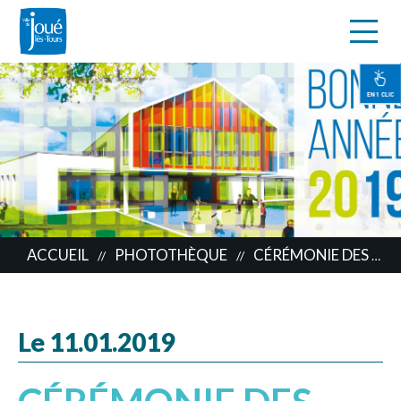
s
Aller
au
contenu
EN 1 CLIC
principal
ACCUEIL
PHOTOTHÈQUE
CÉRÉMONIE DES VŒUX
//
//
Le 11.01.2019