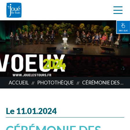
s
Aller
au
contenu
EN 1 CLIC
principal
ACCUEIL
PHOTOTHÈQUE
CÉRÉMONIE DES VŒUX
//
//
Le 11.01.2024