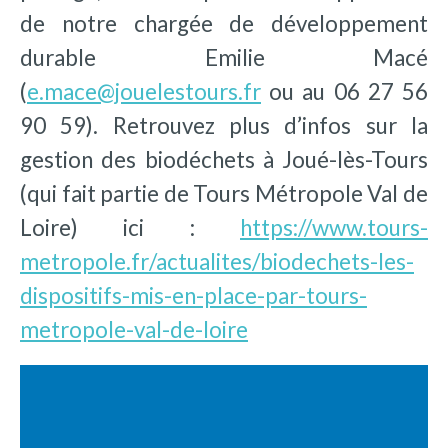
de notre chargée de développement
durable Emilie Macé
(
e.mace@jouelestours.fr
ou au 06 27 56
90 59). Retrouvez plus d’infos sur la
gestion des biodéchets à Joué-lès-Tours
(qui fait partie de Tours Métropole Val de
Loire) ici :
https://www.tours-
metropole.fr/actualites/biodechets-les-
dispositifs-mis-en-place-par-tours-
metropole-val-de-loire