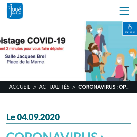
s
Aller
au
contenu
EN 1 CLIC
principal
ACCUEIL
ACTUALITÉS
CORONAVIRUS : OPÉRATION DE DÉPISTAGE PRIS EN CHARGE, RESTONS VIGILANTS !
//
//
Le 04.09.2020