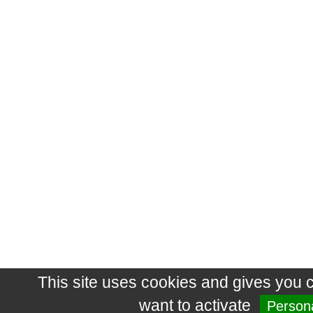
This site uses cookies and gives you 
want to activate
Persona