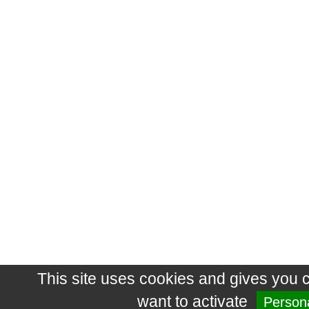
This site uses cookies and gives you 
want to activate
Persona