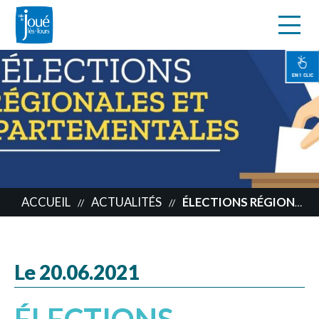
s
Aller
au
contenu
EN 1 CLIC
principal
ACCUEIL
ACTUALITÉS
ÉLECTIONS RÉGIONALES ET DÉPARTEMENTALES, LES RÉSULTATS COMPLETS À JOUÉ
//
//
Le 20.06.2021