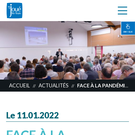
s
Aller
au
contenu
EN 1 CLIC
principal
ACCUEIL
ACTUALITÉS
FACE À LA PANDÉMIE, LES PLÉNIÈRES DE CONSEILS DE QUARTIER SE TRANSFORMENT !
//
//
Le 11.01.2022