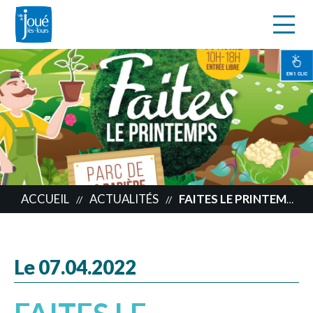
s
Aller
au
contenu
EN 1 CLIC
principal
ACCUEIL
ACTUALITÉS
FAITES LE PRINTEMPS !
//
//
Le 07.04.2022