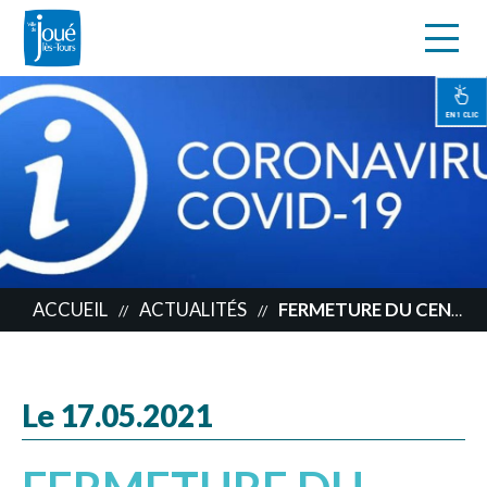
s
Aller
au
contenu
EN 1 CLIC
principal
ACCUEIL
ACTUALITÉS
FERMETURE DU CENTRE DE DÉPISTAGE SALLE JACQUES BREL
//
//
Le 17.05.2021