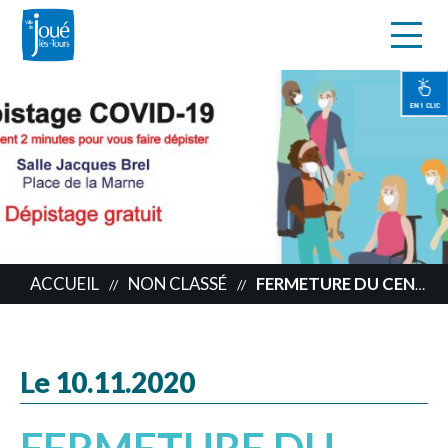
s
Aller
au
contenu
EN 1 CLIC
principal
ACCUEIL
NON CLASSÉ
FERMETURE DU CENTRE DE DÉPISTAGE
//
//
Le 10.11.2020