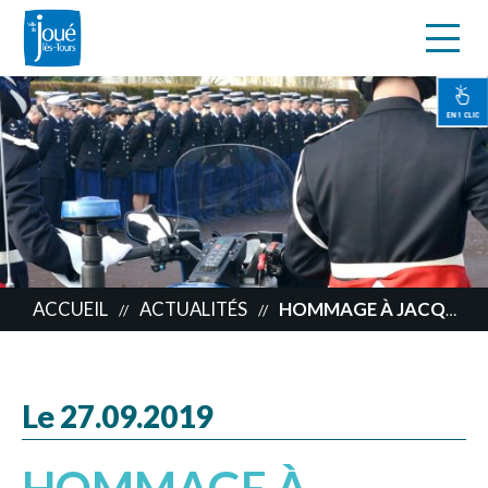
s
Aller
au
contenu
EN 1 CLIC
principal
ACCUEIL
ACTUALITÉS
HOMMAGE À JACQUES CHIRAC
//
//
Le 27.09.2019