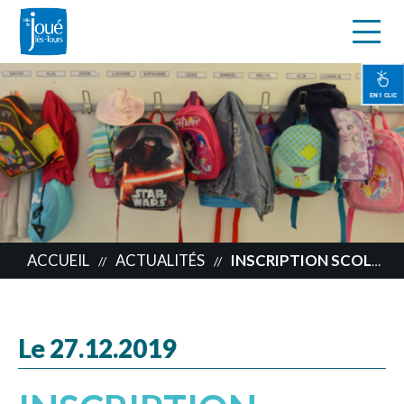
s
Aller
au
contenu
EN 1 CLIC
principal
ACCUEIL
ACTUALITÉS
INSCRIPTION SCOLAIRE 2020-2021
//
//
Le 27.12.2019