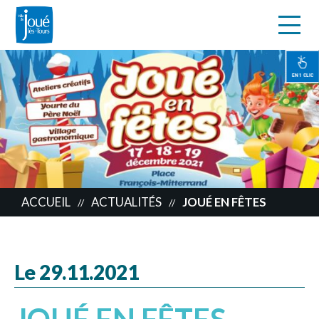
s
Aller
au
contenu
EN 1 CLIC
principal
ACCUEIL
ACTUALITÉS
JOUÉ EN FÊTES
//
//
Le 29.11.2021