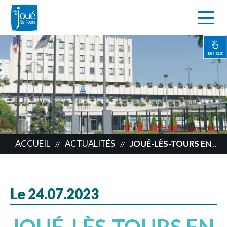
s
Aller
au
contenu
EN 1 CLIC
principal
ACCUEIL
ACTUALITÉS
JOUÉ-LÈS-TOURS EN DEUIL
//
//
Le 24.07.2023