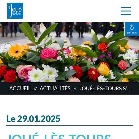
s
Aller
au
contenu
EN 1 CLIC
principal
ACCUEIL
ACTUALITÉS
JOUÉ-LÈS-TOURS S’ASSOCIE AU DEUIL DES POMPIERS DE TOURS SUD-AGGLO
//
//
Le 29.01.2025