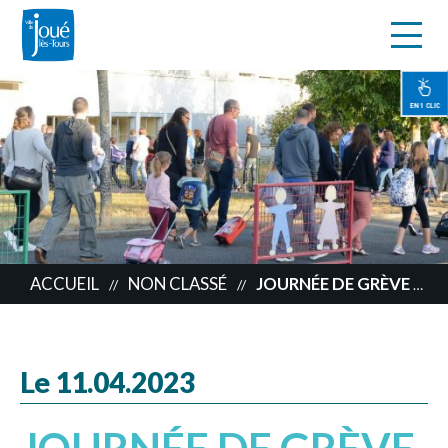
s
Aller
au
contenu
EN 1 CLIC
principal
ACCUEIL
NON CLASSÉ
JOURNÉE DE GRÈVE DU 13 AVRIL – MISE À JOUR 11/04 À 14H
//
//
Le 11.04.2023