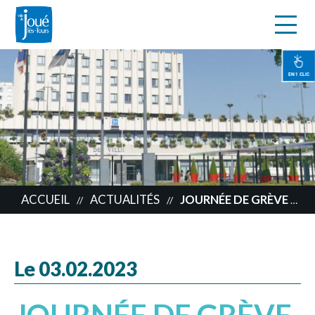
s
Aller
au
contenu
EN 1 CLIC
principal
ACCUEIL
ACTUALITÉS
JOURNÉE DE GRÈVE DU 7 FÉVRIER
//
//
Le 03.02.2023