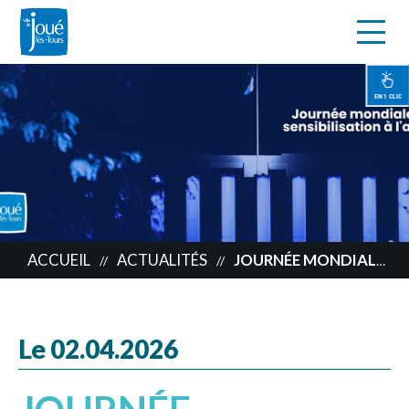
s
Aller
au
contenu
EN 1 CLIC
principal
ACCUEIL
ACTUALITÉS
JOURNÉE MONDIALE DE LA SENSIBILISATION À L’AUTISME, TOUS EN BLEU !
//
//
Le 02.04.2026