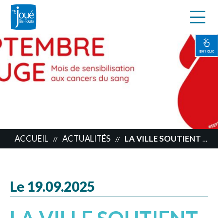
s
Aller
au
contenu
EN 1 CLIC
principal
ACCUEIL
ACTUALITÉS
LA VILLE SOUTIENT SEPTEMBRE ROUGE
//
//
Le 19.09.2025