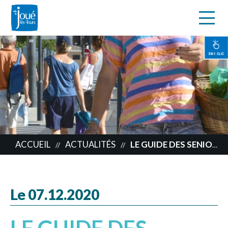
s
Aller
au
contenu
EN 1 CLIC
principal
ACCUEIL
ACTUALITÉS
LE GUIDE DES SENIORS
//
//
Le 07.12.2020