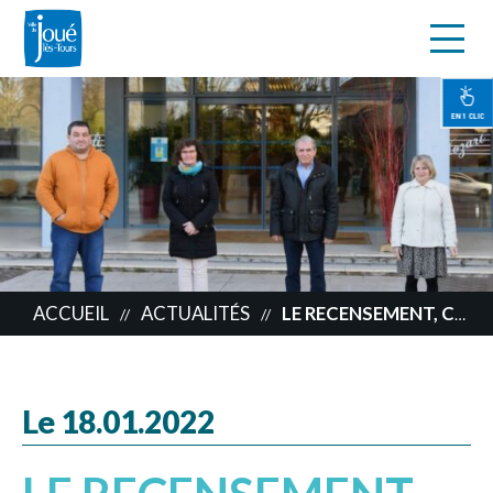
s
Aller
au
contenu
EN 1 CLIC
principal
ACCUEIL
ACTUALITÉS
LE RECENSEMENT, C’EST PARTI!
//
//
Le 18.01.2022