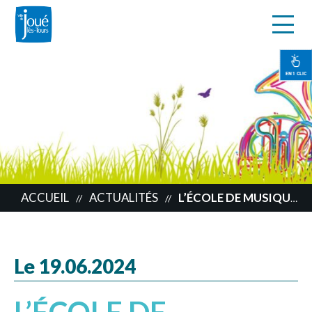
s
Aller
au
contenu
EN 1 CLIC
principal
ACCUEIL
ACTUALITÉS
L’ÉCOLE DE MUSIQUE FAIT LA FÊTE
//
//
Le 19.06.2024