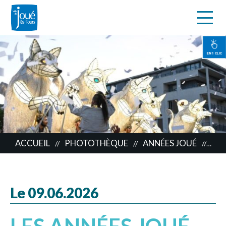
s
Aller
au
contenu
EN 1 CLIC
principal
ACCUEIL
PHOTOTHÈQUE
ANNÉES JOUÉ
LES
//
//
//
Le 09.06.2026