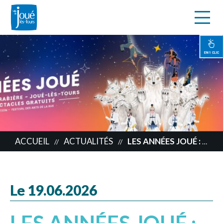
s
Aller
au
contenu
EN 1 CLIC
principal
ACCUEIL
ACTUALITÉS
LES ANNÉES JOUÉ : VOTRE AVIS NOUS INTÉRESSE
//
//
Le 19.06.2026