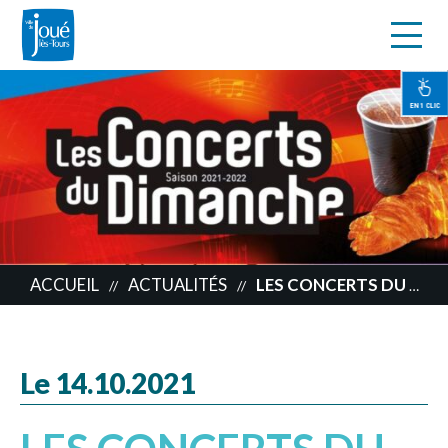
s
Aller
au
contenu
EN 1 CLIC
principal
ACCUEIL
ACTUALITÉS
LES CONCERTS DU DIMANCHE SONT DE RETOUR
//
//
Le 14.10.2021