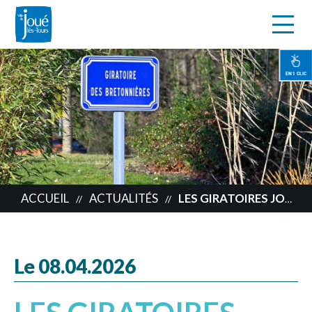
s
Aller
au
contenu
EN 1 CLIC
principal
ACCUEIL
ACTUALITÉS
LES GIRATOIRES JOCONDIENS ONT DÉSORMAIS LEUR IDENTITÉ !
//
//
Le 08.04.2026