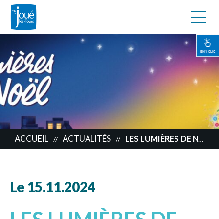
s
Aller
au
contenu
EN 1 CLIC
principal
ACCUEIL
ACTUALITÉS
LES LUMIÈRES DE NOËL
//
//
Le 15.11.2024