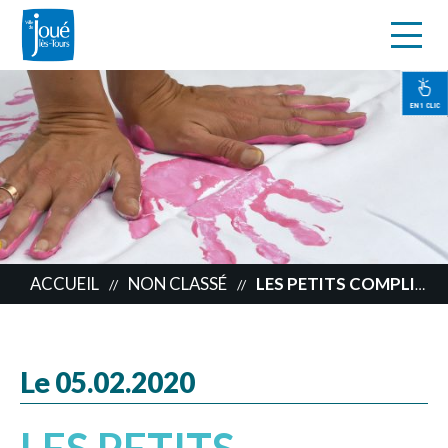
s
Aller
au
contenu
EN 1 CLIC
principal
ACCUEIL
NON CLASSÉ
LES PETITS COMPLICES ARRIVENT
//
//
Le 05.02.2020