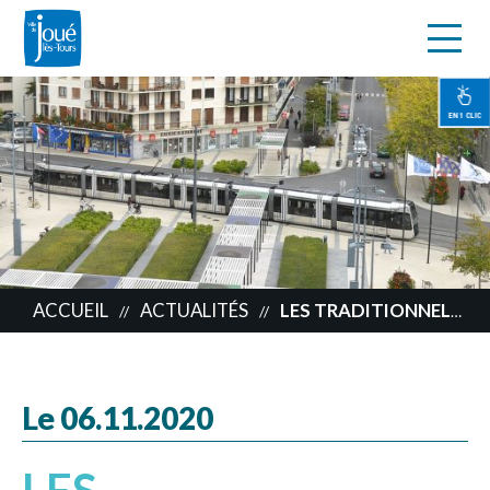
s
Aller
au
contenu
EN 1 CLIC
principal
ACCUEIL
ACTUALITÉS
LES TRADITIONNELS REPAS DES AÎNÉS SONT ANNULÉS
//
//
Le 06.11.2020