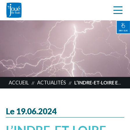
s
Aller
au
contenu
EN 1 CLIC
principal
ACCUEIL
ACTUALITÉS
L’INDRE-ET-LOIRE EN VIGILANCE ORANGE, SOYEZ PRUDENTS !
//
//
Le 19.06.2024