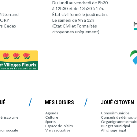
Du lundi au vendredi de 8h30
à 12h30 et de 13h30 à 17h.
Mitterrand
État civil fermé le jeudi matin.
 LORY
Le samedi de 9h à 12h
rs Cedex
(État Civil et Formalités
citoyennes uniquement).
OUÉ
MES LOISIRS
JOUÉ CITOYEN
Agenda
Conseil municipal
périscolaire
Culture
Conseils de démocrati
Sports
Organigramme mair
Espace de loisirs
Budget municipal
tion sociale
Vie associative
Affichage légal