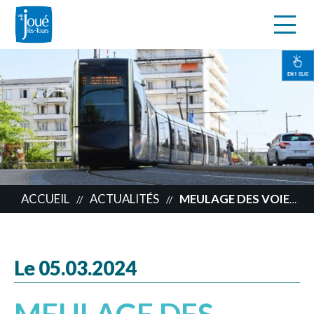
s
Aller
au
contenu
EN 1 CLIC
principal
ACCUEIL
ACTUALITÉS
MEULAGE DES VOIES DU TRAM
//
//
Le 05.03.2024