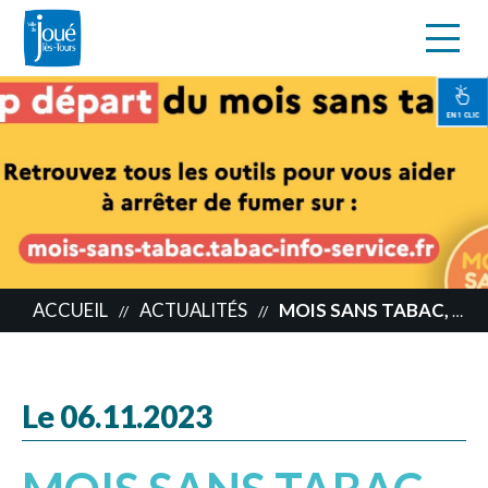
s
Aller
au
contenu
EN 1 CLIC
principal
ACCUEIL
ACTUALITÉS
MOIS SANS TABAC, C’EST PARTI !
//
//
Le 06.11.2023