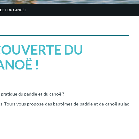
E ET DU CANOË !
ÉCOUVERTE DU
ANOË !
a pratique du paddle et du canoë ?
ué-lès-Tours vous propose des baptêmes de paddle et de canoë au lac