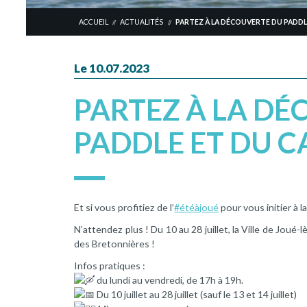
ACCUEIL
ACTUALITÉS
PARTEZ À LA DÉCOUVERTE DU PADDL
//
//
Le 10.07.2023
PARTEZ À LA D
PADDLE ET DU C
Et si vous profitiez de l’
#étéàjoué
pour vous initier à l
N’attendez plus ! Du 10 au 28 juillet, la Ville de Jo
des Bretonnières !
Infos pratiques :
du lundi au vendredi, de 17h à 19h.
Du 10 juillet au 28 juillet (sauf le 13 et 14 juillet)