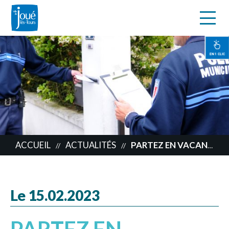
s
Aller
au
contenu
EN 1 CLIC
principal
ACCUEIL
ACTUALITÉS
PARTEZ EN VACANCES L’ESPRIT TRANQUILLE !
//
//
Le 15.02.2023