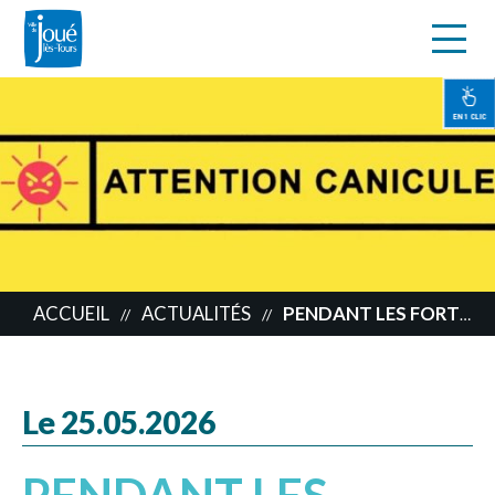
s
Aller
au
contenu
EN 1 CLIC
principal
ACCUEIL
ACTUALITÉS
PENDANT LES FORTES CHALEURS, PROTÉGEZ-VOUS ET PROTÉGEZ VOS PROCHES !
//
//
Le 25.05.2026