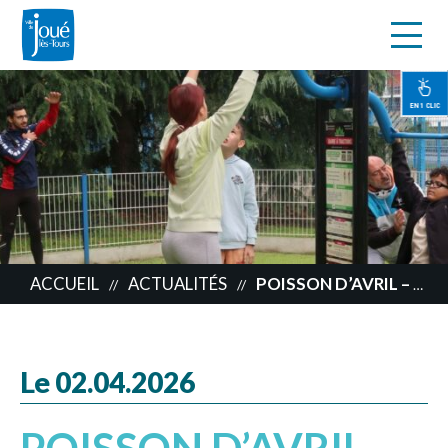
s
Aller
au
contenu
EN 1 CLIC
principal
ACCUEIL
ACTUALITÉS
POISSON D’AVRIL – AIRE DE FITNESS
//
//
Le 02.04.2026