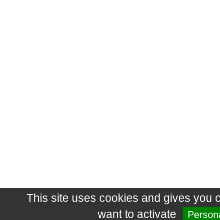
This site uses cookies and gives you 
want to activate
Persona